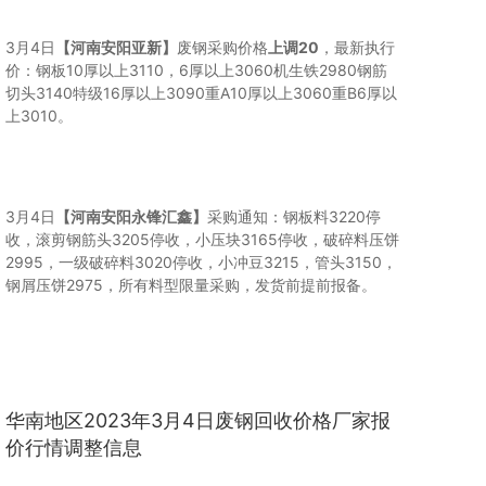
3月4日
【河南安阳亚新】
废钢采购价格
上调20
，最新执行
价：钢板10厚以上3110，6厚以上3060机生铁2980钢筋
切头3140特级16厚以上3090重A10厚以上3060重B6厚以
上3010。
3月4日
【河南安阳永锋汇鑫】
采购通知：钢板料3220停
收，滚剪钢筋头3205停收，小压块3165停收，破碎料压饼
2995，一级破碎料3020停收，小冲豆3215，管头3150，
钢屑压饼2975，所有料型限量采购，发货前提前报备。
华南地区2023年3月4日废钢回收价格厂家报
价行情调整信息