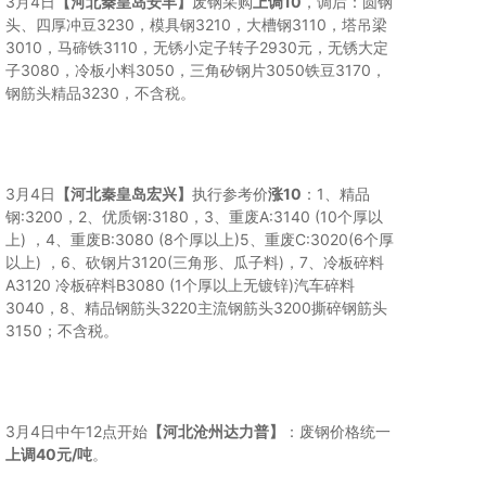
3月4日
【河北秦皇岛安丰】
废钢采购
上调10
，调后：圆钢
头、四厚冲豆3230，模具钢3210，大槽钢3110，塔吊梁
3010，马碲铁3110，无锈小定子转子2930元，无锈大定
子3080，冷板小料3050，三角矽钢片3050铁豆3170，
钢筋头精品3230，不含税。
3月4日
【河北秦皇岛宏兴】
执行参考价
涨10
：1、精品
钢:3200，2、优质钢:3180，3、重废A:3140 (10个厚以
上) ，4、重废B:3080 (8个厚以上)5、重废C:3020(6个厚
以上) ，6、砍钢片3120(三角形、瓜子料)，7、冷板碎料
A3120 冷板碎料B3080 (1个厚以上无镀锌)汽车碎料
3040，8、精品钢筋头3220主流钢筋头3200撕碎钢筋头
3150；不含税。
3月4日中午12点开始
【河北沧州达力普】
：废钢价格统一
上调40元/吨
。