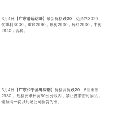
3月4日
【广东清远达味】
最新价格
跌20
：边角料3020，
优重料3000，重废2960，厚剪2930，碎料2930，中剪
2840，含税。
3月4日
【广东和平县粤深钢】
价格调价
跌20
：5厘重废
2980， 规格要求长宽50公分以内，禁止携带密封物品，
钢丝绳一切以到场公司验货为准。