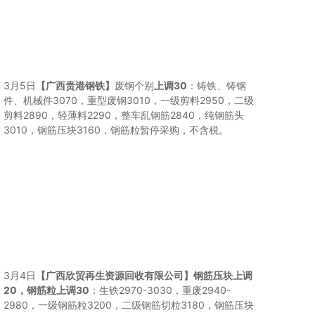
3月5日
【广西贵港钢铁】
废钢个别
上调30
：铸铁、铸钢
件、机械件3070，重型废钢3010，一级剪料2950，二级
剪料2890，轻薄料2290，整车乱钢筋2840，纯钢筋头
3010，钢筋压块3160，钢筋粒暂停采购，不含税。
3月4日
【广西欣贸再生资源回收有限公司】
钢筋压块上调
20，钢筋粒上调30
：生铁2970-3030，重废2940-
2980，一级钢筋粒3200，二级钢筋切粒3180，钢筋压块