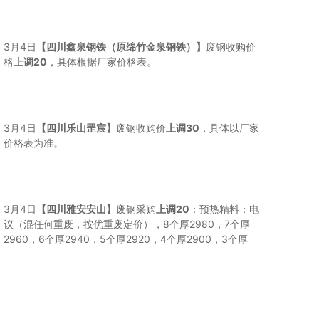
3月4日
【四川鑫泉钢铁（原绵竹金泉钢铁）】
废钢收购价
格
上调20
，具体根据厂家价格表。
3月4日
【四川乐山罡宸】
废钢收购价
上调30
，具体以厂家
价格表为准。
3月4日
【四川雅安安山】
废钢采购
上调20
：预热精料：电
议（混任何重废，按优重废定价），8个厚2980，7个厚
2960，6个厚2940，5个厚2920，4个厚2900，3个厚
2870，2个厚2820，1.5个厚2730，1个厚2600，0.5个厚
2460，彩钢瓦剪料2300，彩钢瓦毛料2230，民用压块
2280，花料压块2180，纯钢件：6个厚定价，纯生铁：5
个厚定价，发动机牙箱4个厚定价，刨花（大粗）2790。