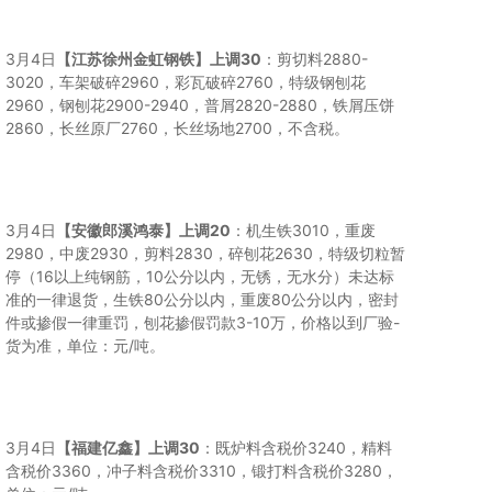
3月4日
【江苏徐州金虹钢铁】
上调30
：剪切料2880-
3020，车架破碎2960，彩瓦破碎2760，特级钢刨花
2960，钢刨花2900-2940，普屑2820-2880，铁屑压饼
2860，长丝原厂2760，长丝场地2700，不含税。
3月4日
【安徽郎溪鸿泰】
上调20
：机生铁3010，重废
2980，中废2930，剪料2830，碎刨花2630，特级切粒暂
停（16以上纯钢筋，10公分以内，无锈，无水分）未达标
准的一律退货，生铁80公分以内，重废80公分以内，密封
件或掺假一律重罚，刨花掺假罚款3-10万，价格以到厂验-
货为准，单位：元/吨。
3月4日
【福建亿鑫】
上调30
：既炉料含税价3240，精料
含税价3360，冲子料含税价3310，锻打料含税价3280，