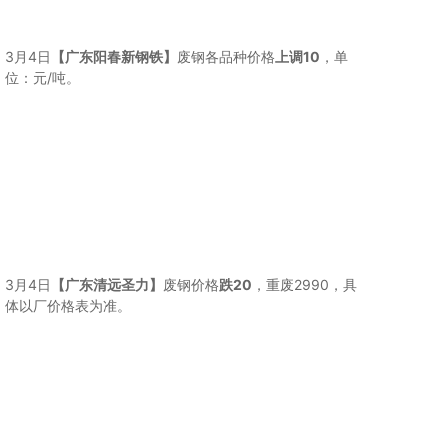
3月4日
【广东阳春新钢铁】
废钢各品种价格
上调10
，单
位：元/吨。
3月4日
【广东清远圣力】
废钢价格
跌20
，重废2990，具
体以厂价格表为准。