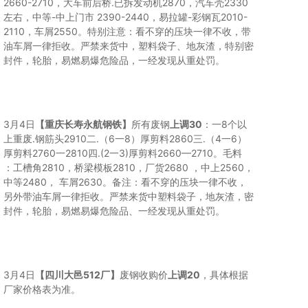
2660-2710，大车前后桥.已拆发动机2870，汽车壳2330
左右，中等-中上门市 2390-2440，易拉罐-彩钢瓦2010-
2110，车屑2550。特别注意：看不穿的压块一律不收，带
油车屑一律拒收。严禁来货中，塑料袋子、地灰渣，特别密
封件，轮胎，易燃易爆危险品，一经发现从重处罚。
3月4日
【重庆长寿永航钢铁】
所有废钢
上调30
：一8个以
上重废.钢筋头2910二.（6一8）厚剪料2860三.（4一6）
厚剪料2760一2810四.(2一3)厚剪料2660—2710。毛料
：工槽角2810，桥梁模板2810，厂货2680 ，中上2560，
中等2480， 车屑2630。备注：看不穿的压块一律不收，
另外带油车屑一律拒收。严禁来货中塑料袋子，地灰渣，密
封件，轮胎，易燃易爆危险品、一经发现从重处罚。
3月4日
【四川大邑512厂】
废钢收购价
上调20
，具体根据
厂家价格表为准。