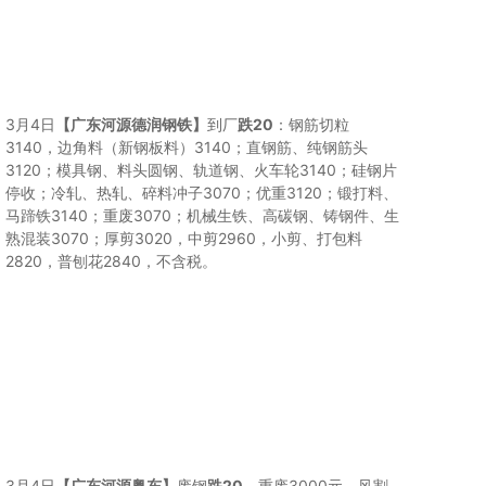
3月4日
【广东河源德润钢铁】
到厂
跌20
：钢筋切粒
3140，边角料（新钢板料）3140；直钢筋、纯钢筋头
3120；模具钢、料头圆钢、轨道钢、火车轮3140；硅钢片
停收；冷轧、热轧、碎料冲子3070；优重3120；锻打料、
马蹄铁3140；重废3070；机械生铁、高碳钢、铸钢件、生
熟混装3070；厚剪3020，中剪2960，小剪、打包料
2820，普刨花2840，不含税。
3月4日
【广东河源粤东】
废钢
跌20
，重废3000元，风割